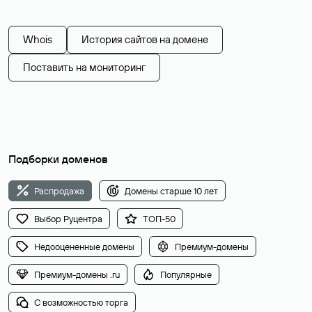
Whois
История сайтов на домене
Поставить на мониторинг
Подборки доменов
Распродажа
Домены старше 10 лет
Выбор Руцентра
ТОП-50
Недооцененные домены
Премиум-домены
Премиум-домены .ru
Популярные
С возможностью торга