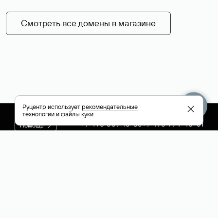
Смотреть все домены в магазине
Руцентр использует
рекомендательные
технологии
и
файлы куки
+7 495 009-13-33
+7 495 994-46-01
Помощь
Руцентр
Социальные сети
Полезное
О компании
Вконтакте
РБК: последние
Контакты
VK Видео
новости России и
Лицензии и
Телеграм
мира
свидетельства
Max
Каталог компаний