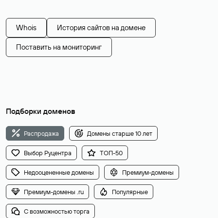
Whois
История сайтов на домене
Поставить на мониторинг
Подборки доменов
Распродажа
Домены старше 10 лет
Выбор Руцентра
ТОП-50
Недооцененные домены
Премиум-домены
Премиум-домены .ru
Популярные
С возможностью торга