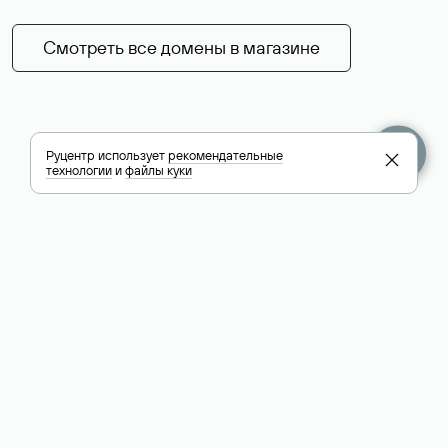
Смотреть все домены в магазине
Руцентр использует
рекомендательные
технологии
и
файлы куки
+7 495 009-13-33
+7 495 994-46-01
Помощь
Руцентр
Социальные сети
Полезное
О компании
Вконтакте
РБК: последние
Контакты
VK Видео
новости России и
Лицензии и
Телеграм
мира
свидетельства
Max
Каталог компаний