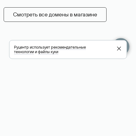
Смотреть все домены в магазине
Руцентр использует
рекомендательные
технологии
и
файлы куки
+7 495 009-13-33
+7 495 994-46-01
Помощь
Руцентр
Социальные сети
Полезное
О компании
Вконтакте
РБК: последние
Контакты
VK Видео
новости России и
Лицензии и
Телеграм
мира
свидетельства
Max
Каталог компаний