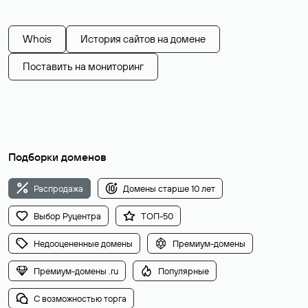
Whois
История сайтов на домене
Поставить на мониторинг
Подборки доменов
Распродажа
Домены старше 10 лет
Выбор Руцентра
ТОП-50
Недооцененные домены
Премиум-домены
Премиум-домены .ru
Популярные
С возможностью торга