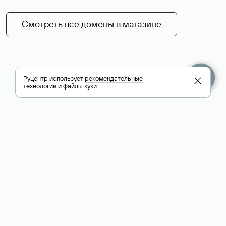
Смотреть все домены в магазине
Руцентр использует
рекомендательные
технологии
и
файлы куки
+7 495 009-13-33
+7 495 994-46-01
Помощь
Руцентр
Социальные сети
Полезное
О компании
Вконтакте
РБК: последние
Контакты
VK Видео
новости России и
Лицензии и
Телеграм
мира
свидетельства
Max
Каталог компаний