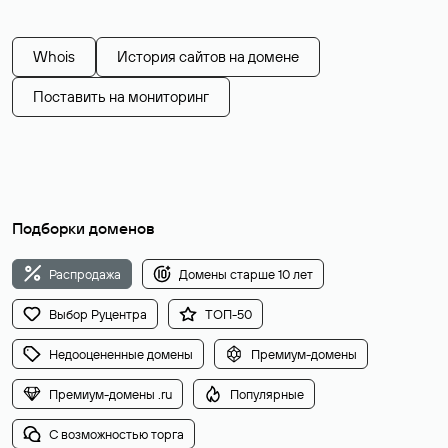
Whois
История сайтов на домене
Поставить на мониторинг
Подборки доменов
Распродажа
Домены старше 10 лет
Выбор Руцентра
ТОП-50
Недооцененные домены
Премиум-домены
Премиум-домены .ru
Популярные
С возможностью торга