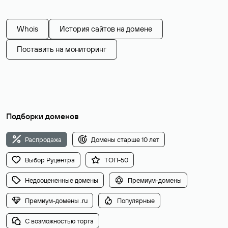
Whois
История сайтов на домене
Поставить на мониторинг
Подборки доменов
Распродажа
Домены старше 10 лет
Выбор Руцентра
ТОП-50
Недооцененные домены
Премиум-домены
Премиум-домены .ru
Популярные
С возможностью торга