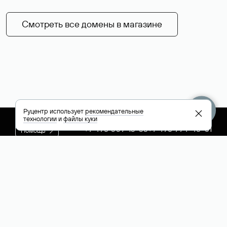
Смотреть все домены в магазине
Руцентр использует
рекомендательные
технологии
и
файлы куки
+7 495 009-13-33
+7 495 994-46-01
Помощь
Руцентр
Социальные сети
Полезное
О компании
Вконтакте
РБК: последние
Контакты
VK Видео
новости России и
Лицензии и
Телеграм
мира
свидетельства
Max
Каталог компаний