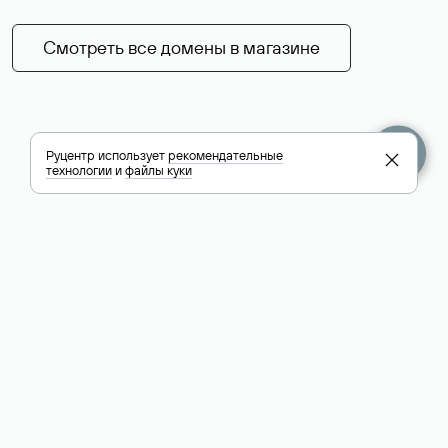
Смотреть все домены в магазине
Руцентр использует
рекомендательные
технологии
и
файлы куки
+7 495 009-13-33
+7 495 994-46-01
Помощь
Руцентр
Социальные сети
Полезное
О компании
Вконтакте
РБК: последние
Контакты
VK Видео
новости России и
Лицензии и
Телеграм
мира
свидетельства
Max
Каталог компаний