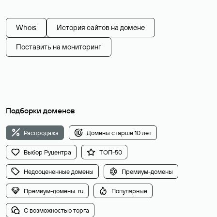
Whois
История сайтов на домене
Поставить на мониторинг
Подборки доменов
Распродажа
Домены старше 10 лет
Выбор Руцентра
ТОП-50
Недооцененные домены
Премиум-домены
Премиум-домены .ru
Популярные
С возможностью торга