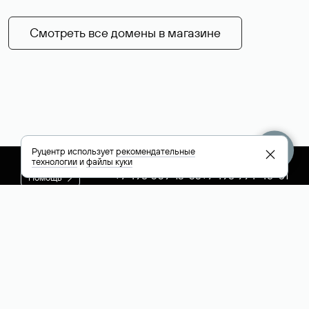
Смотреть все домены в магазине
Руцентр использует
рекомендательные
технологии
и
файлы куки
+7 495 009-13-33
+7 495 994-46-01
Помощь
Руцентр
Социальные сети
Полезное
О компании
Вконтакте
РБК: последние
Контакты
VK Видео
новости России и
Лицензии и
Телеграм
мира
свидетельства
Max
Каталог компаний