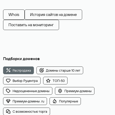
Whois
История сайтов на домене
Поставить на мониторинг
Подборки доменов
Распродажа
Домены старше 10 лет
Выбор Руцентра
ТОП-50
Недооцененные домены
Премиум-домены
Премиум-домены .ru
Популярные
С возможностью торга