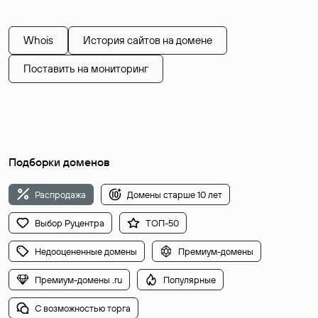
Whois
История сайтов на домене
Поставить на мониторинг
Подборки доменов
Распродажа
Домены старше 10 лет
Выбор Руцентра
ТОП-50
Недооцененные домены
Премиум-домены
Премиум-домены .ru
Популярные
С возможностью торга