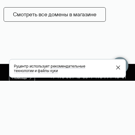
Смотреть все домены в магазине
Руцентр использует
рекомендательные
технологии
и
файлы куки
+7 495 009-13-33
+7 495 994-46-01
Помощь
Руцентр
Социальные сети
Полезное
О компании
Вконтакте
РБК: последние
Контакты
VK Видео
новости России и
Лицензии и
Телеграм
мира
свидетельства
Max
Каталог компаний