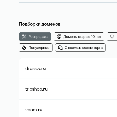
Подборки доменов
Распродажа
Домены старше 10 лет
Популярные
С возможностью торга
dressw
.ru
tripshop
.ru
veom
.ru