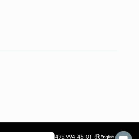
+7 495 009-13-33
+7 495 994-46-01
English (USD)