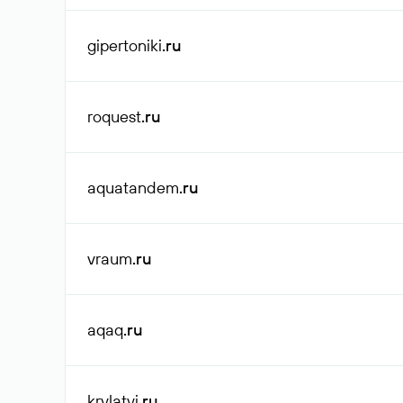
gipertoniki
.ru
roquest
.ru
aquatandem
.ru
vraum
.ru
aqaq
.ru
krylatyi
.ru