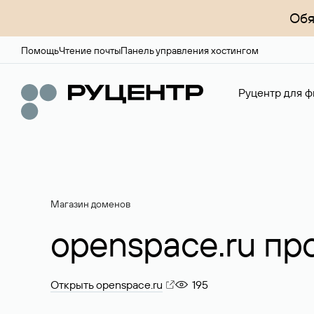
Обя
Помощь
Чтение почты
Панель управления хостингом
Руцентр для ф
Магазин доменов
openspace.ru пр
Открыть openspace.ru
195