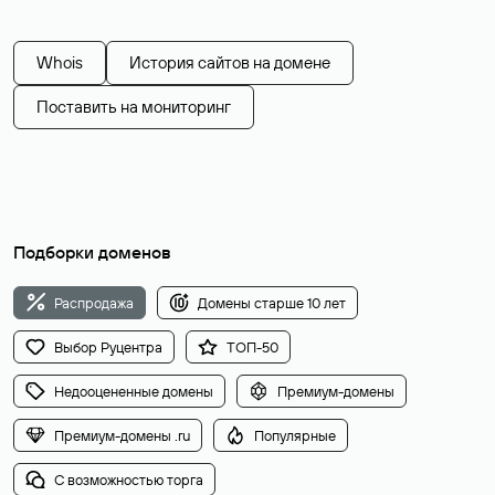
Whois
История сайтов на домене
Поставить на мониторинг
Подборки доменов
Распродажа
Домены старше 10 лет
Выбор Руцентра
ТОП-50
Недооцененные домены
Премиум-домены
Премиум-домены .ru
Популярные
С возможностью торга