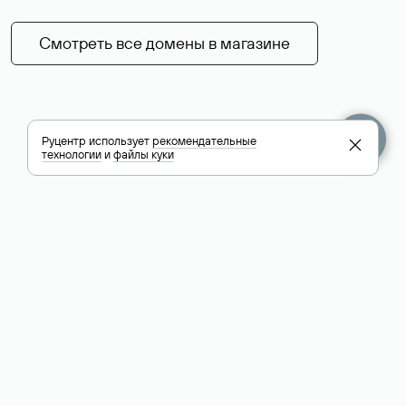
Смотреть все домены в магазине
Руцентр использует
рекомендательные
технологии
и
файлы куки
+7 495 009-13-33
+7 495 994-46-01
Помощь
Руцентр
Социальные сети
Полезное
О компании
Вконтакте
РБК: последние
Контакты
VK Видео
новости России и
Лицензии и
Телеграм
мира
свидетельства
Max
Каталог компаний