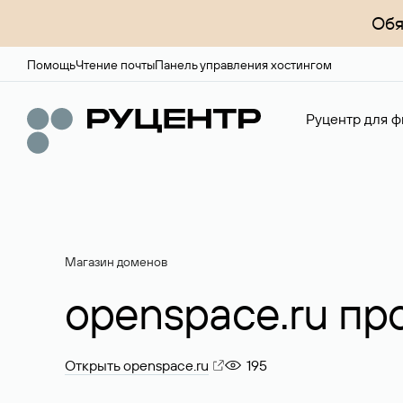
Обя
Помощь
Чтение почты
Панель управления хостингом
Руцентр для ф
Магазин доменов
openspace.ru пр
Открыть openspace.ru
195