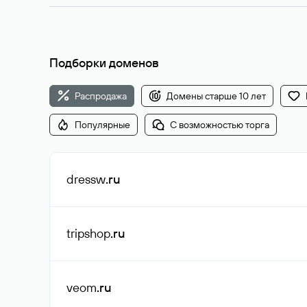
Подборки доменов
Распродажа
Домены старше 10 лет
Популярные
С возможностью торга
dressw
.ru
tripshop
.ru
veom
.ru