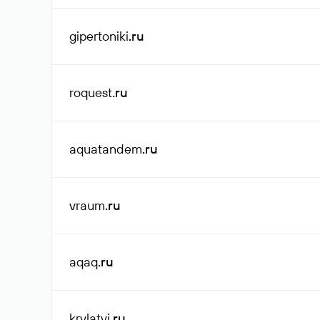
gipertoniki
.ru
roquest
.ru
aquatandem
.ru
vraum
.ru
aqaq
.ru
krylatyi
.ru