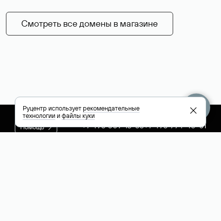
Смотреть все домены в магазине
Руцентр использует
рекомендательные
технологии
и
файлы куки
+7 495 009-13-33
+7 495 994-46-01
Помощь
Руцентр
Социальные сети
Полезное
О компании
Вконтакте
РБК: последние
Контакты
VK Видео
новости России и
Лицензии и
Телеграм
мира
свидетельства
Max
Каталог компаний