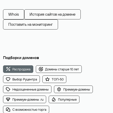
Whois
История сайтов на домене
Поставить на мониторинг
Подборки доменов
Распродажа
Домены старше 10 лет
Выбор Руцентра
ТОП-50
Недооцененные домены
Премиум-домены
Премиум-домены .ru
Популярные
С возможностью торга