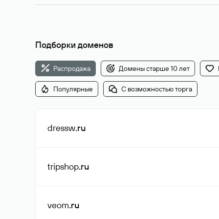
Подборки доменов
Распродажа
Домены старше 10 лет
Популярные
С возможностью торга
dressw
.ru
tripshop
.ru
veom
.ru