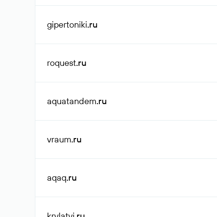
gipertoniki
.ru
roquest
.ru
aquatandem
.ru
vraum
.ru
aqaq
.ru
krylatyi
.ru