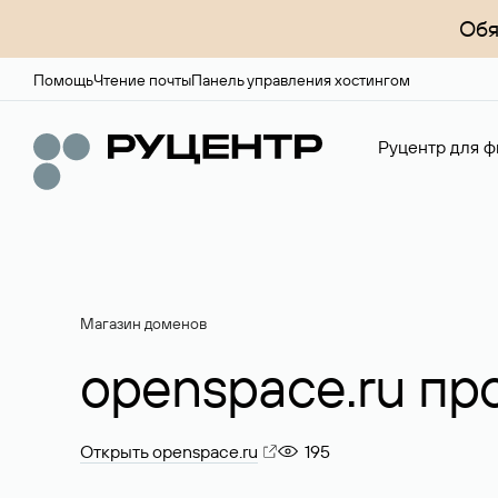
Обя
Помощь
Чтение почты
Панель управления хостингом
Руцентр для ф
Магазин доменов
openspace.ru пр
Открыть openspace.ru
195