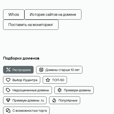
Whois
История сайтов на домене
Поставить на мониторинг
Подборки доменов
Распродажа
Домены старше 10 лет
Выбор Руцентра
ТОП-50
Недооцененные домены
Премиум-домены
Премиум-домены .ru
Популярные
С возможностью торга