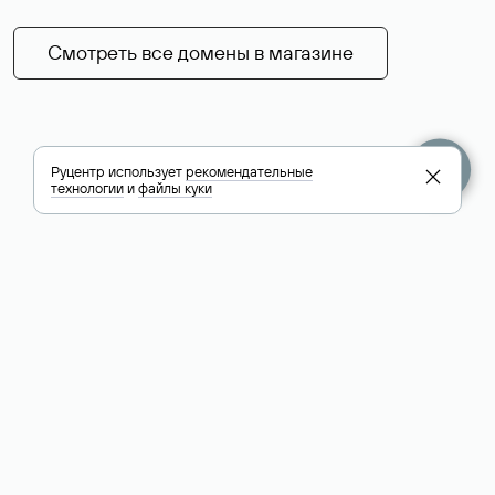
Смотреть все домены в магазине
Руцентр использует
рекомендательные
технологии
и
файлы куки
+7 495 009-13-33
+7 495 994-46-01
Помощь
Руцентр
Социальные сети
Полезное
О компании
Вконтакте
РБК: последние
Контакты
VK Видео
новости России и
Лицензии и
Телеграм
мира
свидетельства
Max
Каталог компаний