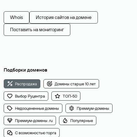
Whois
История сайтов на домене
Поставить на мониторинг
Подборки доменов
Распродажа
Домены старше 10 лет
Выбор Руцентра
ТОП-50
Недооцененные домены
Премиум-домены
Премиум-домены .ru
Популярные
С возможностью торга