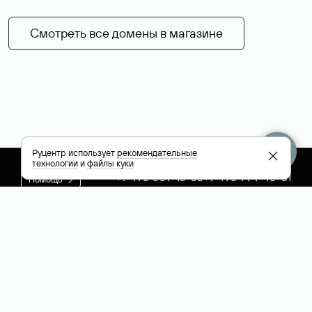
Смотреть все домены в магазине
Руцентр использует
рекомендательные
технологии
и
файлы куки
+7 495 009-13-33
+7 495 994-46-01
Помощь
Руцентр
Социальные сети
Полезное
О компании
Вконтакте
РБК: последние
Контакты
VK Видео
новости России и
Лицензии и
Телеграм
мира
свидетельства
Max
Каталог компаний