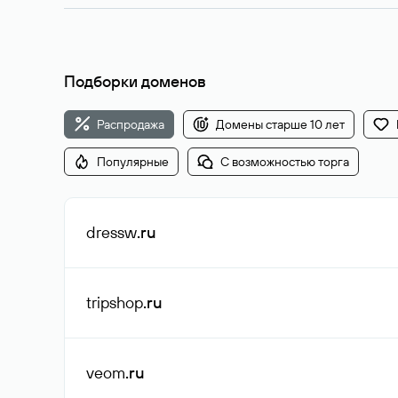
Подборки доменов
Распродажа
Домены старше 10 лет
Популярные
С возможностью торга
dressw
.ru
tripshop
.ru
veom
.ru