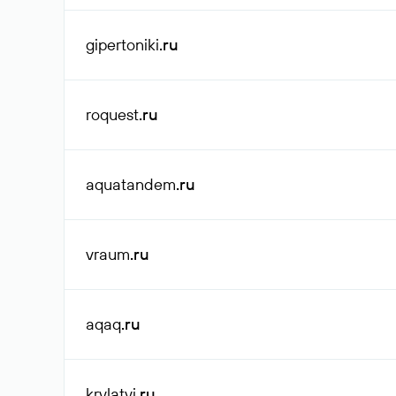
gipertoniki
.ru
roquest
.ru
aquatandem
.ru
vraum
.ru
aqaq
.ru
krylatyi
.ru