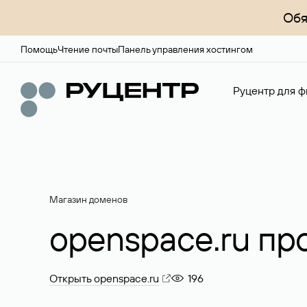
Обя
Помощь
Чтение почты
Панель управления хостингом
Руцентр для ф
Магазин доменов
openspace.ru пр
Открыть openspace.ru
196