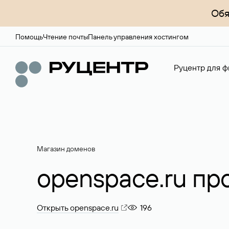
Обя
Помощь
Чтение почты
Панель управления хостингом
Руцентр для ф
Магазин доменов
openspace.ru пр
Открыть openspace.ru
196