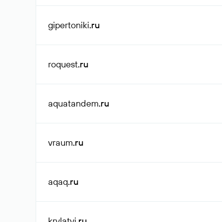
gipertoniki
.ru
roquest
.ru
aquatandem
.ru
vraum
.ru
aqaq
.ru
krylatyi
.ru