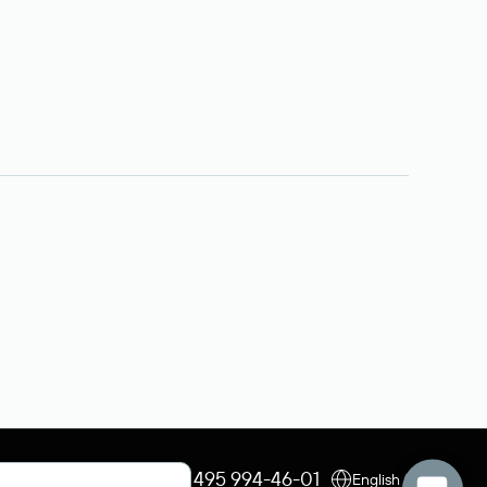
+7 495 009-13-33
+7 495 994-46-01
English (USD)