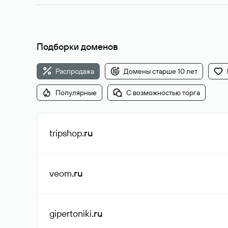
Подборки доменов
Распродажа
Домены старше 10 лет
Популярные
С возможностью торга
tripshop
.ru
veom
.ru
gipertoniki
.ru