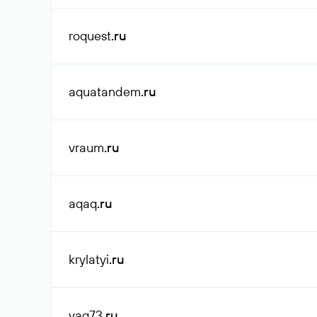
roquest
.ru
aquatandem
.ru
vraum
.ru
aqaq
.ru
krylatyi
.ru
vag73
.ru