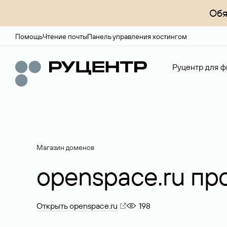
Обя
Помощь
Чтение почты
Панель управления хостингом
Руцентр для ф
Магазин доменов
openspace.ru пр
Открыть openspace.ru
198