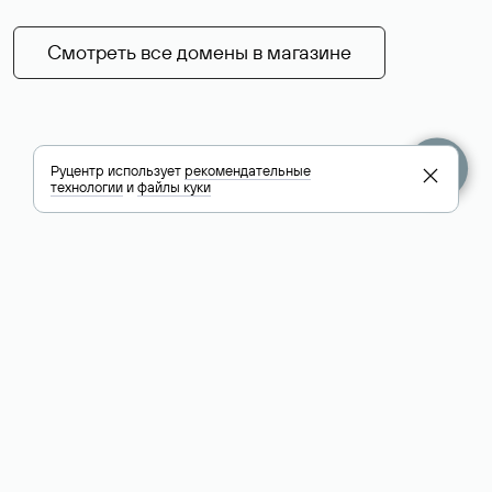
Смотреть все домены в магазине
Руцентр использует
рекомендательные
технологии
и
файлы куки
+7 495 009-13-33
+7 495 994-46-01
Помощь
Руцентр
Социальные сети
Полезное
О компании
Вконтакте
РБК: последние
Контакты
VK Видео
новости России и
Лицензии и
Телеграм
мира
свидетельства
Max
Каталог компаний