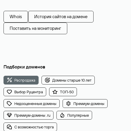
Whois
История сайтов на домене
Поставить на мониторинг
Подборки доменов
Распродажа
Домены старше 10 лет
Выбор Руцентра
ТОП-50
Недооцененные домены
Премиум-домены
Премиум-домены .ru
Популярные
С возможностью торга