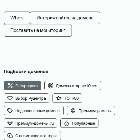
Whois
История сайтов на домене
Поставить на мониторинг
Подборки доменов
Распродажа
Домены старше 10 лет
Выбор Руцентра
ТОП-50
Недооцененные домены
Премиум-домены
Премиум-домены .ru
Популярные
С возможностью торга