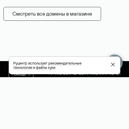
Смотреть все домены в магазине
Руцентр использует
рекомендательные
технологии
и
файлы куки
+7 495 009-13-33
+7 495 994-46-01
Помощь
Руцентр
Социальные сети
Полезное
О компании
Вконтакте
РБК: последние
Контакты
VK Видео
новости России и
Лицензии и
Телеграм
мира
свидетельства
Max
Каталог компаний