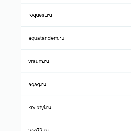
roquest
.ru
aquatandem
.ru
vraum
.ru
aqaq
.ru
krylatyi
.ru
vag73
.ru