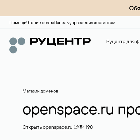
Обя
Помощь
Чтение почты
Панель управления хостингом
Руцентр для ф
Магазин доменов
openspace.ru пр
Открыть openspace.ru
198