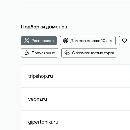
Подборки доменов
Распродажа
Домены старше 10 лет
Популярные
С возможностью торга
tripshop
.ru
veom
.ru
gipertoniki
.ru