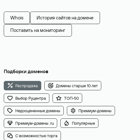
Whois
История сайтов на домене
Поставить на мониторинг
Подборки доменов
Распродажа
Домены старше 10 лет
Выбор Руцентра
ТОП-50
Недооцененные домены
Премиум-домены
Премиум-домены .ru
Популярные
С возможностью торга