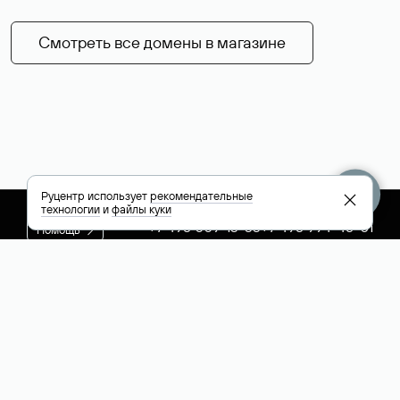
Смотреть все домены в магазине
Руцентр использует
рекомендательные
технологии
и
файлы куки
+7 495 009-13-33
+7 495 994-46-01
Помощь
Руцентр
Социальные сети
Полезное
О компании
Вконтакте
РБК: последние
Контакты
VK Видео
новости России и
Лицензии и
Телеграм
мира
свидетельства
Max
Каталог компаний