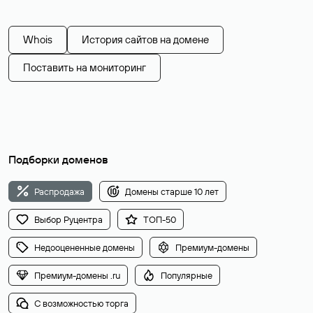
Whois
История сайтов на домене
Поставить на мониторинг
Подборки доменов
Распродажа
Домены старше 10 лет
Выбор Руцентра
ТОП-50
Недооцененные домены
Премиум-домены
Премиум-домены .ru
Популярные
С возможностью торга