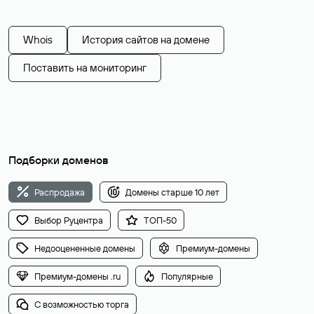
Whois
История сайтов на домене
Поставить на мониторинг
Подборки доменов
Распродажа
Домены старше 10 лет
Выбор Руцентра
ТОП-50
Недооцененные домены
Премиум-домены
Премиум-домены .ru
Популярные
С возможностью торга