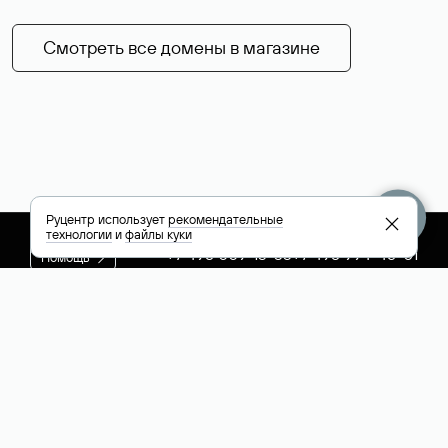
Смотреть все домены в магазине
Руцентр использует
рекомендательные
технологии
и
файлы куки
+7 495 009-13-33
+7 495 994-46-01
Помощь
Руцентр
Социальные сети
Полезное
О компании
Вконтакте
РБК: последние
Контакты
VK Видео
новости России и
Лицензии и
Телеграм
мира
свидетельства
Max
Каталог компаний