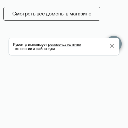
Смотреть все домены в магазине
Руцентр использует
рекомендательные
технологии
и
файлы куки
+7 495 009-13-33
+7 495 994-46-01
Помощь
Руцентр
Социальные сети
Полезное
О компании
Вконтакте
РБК: последние
Контакты
VK Видео
новости России и
Лицензии и
Телеграм
мира
свидетельства
Max
Каталог компаний