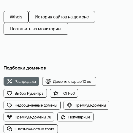
Whois
История сайтов на домене
Поставить на мониторинг
Подборки доменов
Распродажа
Домены старше 10 лет
Выбор Руцентра
ТОП-50
Недооцененные домены
Премиум-домены
Премиум-домены .ru
Популярные
С возможностью торга