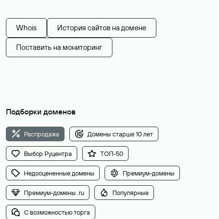
Whois
История сайтов на домене
Поставить на мониторинг
Подборки доменов
Распродажа
Домены старше 10 лет
Выбор Руцентра
ТОП-50
Недооцененные домены
Премиум-домены
Премиум-домены .ru
Популярные
С возможностью торга