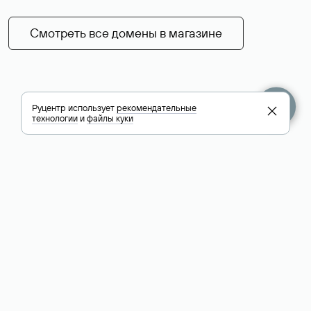
Смотреть все домены в магазине
Руцентр использует
рекомендательные
технологии
и
файлы куки
+7 495 009-13-33
+7 495 994-46-01
Помощь
Руцентр
Социальные сети
Полезное
О компании
Вконтакте
РБК: последние
Контакты
VK Видео
новости России и
Лицензии и
Телеграм
мира
свидетельства
Max
Каталог компаний