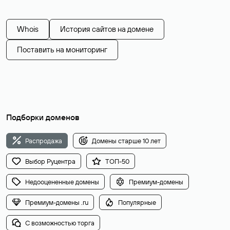
Whois
История сайтов на домене
Поставить на мониторинг
Подборки доменов
Распродажа
Домены старше 10 лет
Выбор Руцентра
ТОП-50
Недооцененные домены
Премиум-домены
Премиум-домены .ru
Популярные
С возможностью торга