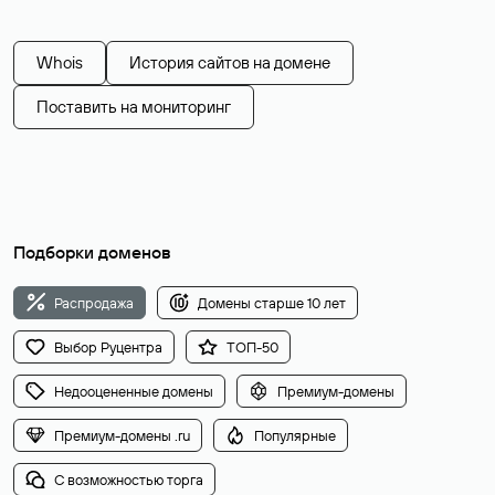
Whois
История сайтов на домене
Поставить на мониторинг
Подборки доменов
Распродажа
Домены старше 10 лет
Выбор Руцентра
ТОП-50
Недооцененные домены
Премиум-домены
Премиум-домены .ru
Популярные
С возможностью торга