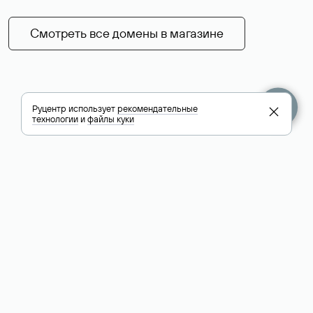
Смотреть все домены в магазине
Руцентр использует
рекомендательные
технологии
и
файлы куки
+7 495 009-13-33
+7 495 994-46-01
Помощь
Руцентр
Социальные сети
Полезное
О компании
Вконтакте
РБК: последние
Контакты
VK Видео
новости России и
Лицензии и
Телеграм
мира
свидетельства
Max
Каталог компаний