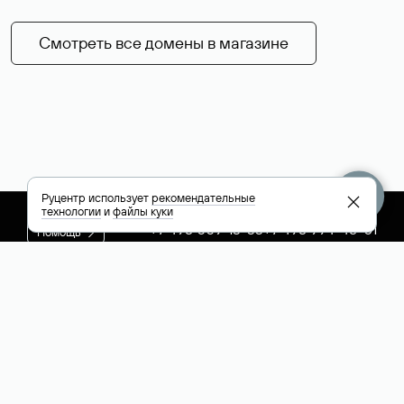
Смотреть все домены в магазине
Руцентр использует
рекомендательные
технологии
и
файлы куки
+7 495 009-13-33
+7 495 994-46-01
Помощь
Руцентр
Социальные сети
Полезное
О компании
Вконтакте
РБК: последние
Контакты
VK Видео
новости России и
Лицензии и
Телеграм
мира
свидетельства
Max
Каталог компаний