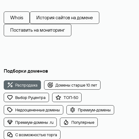
Whois
История сайтов на домене
Поставить на мониторинг
Подборки доменов
Распродажа
Домены старше 10 лет
Выбор Руцентра
ТОП-50
Недооцененные домены
Премиум-домены
Премиум-домены .ru
Популярные
С возможностью торга