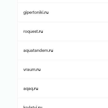
gipertoniki
.ru
roquest
.ru
aquatandem
.ru
vraum
.ru
aqaq
.ru
krylatyi
.ru