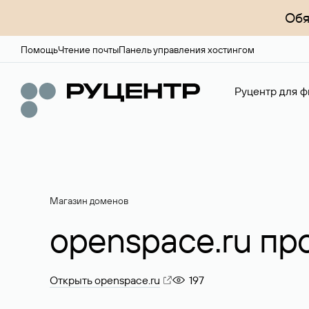
Обя
Помощь
Чтение почты
Панель управления хостингом
Руцентр для ф
Магазин доменов
openspace.ru пр
Открыть openspace.ru
197