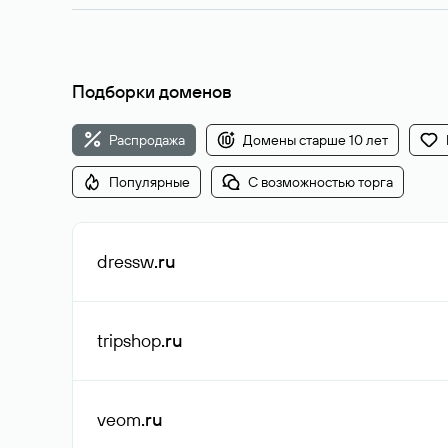
Подборки доменов
Распродажа
Домены старше 10 лет
Популярные
С возможностью торга
dressw
.ru
tripshop
.ru
veom
.ru