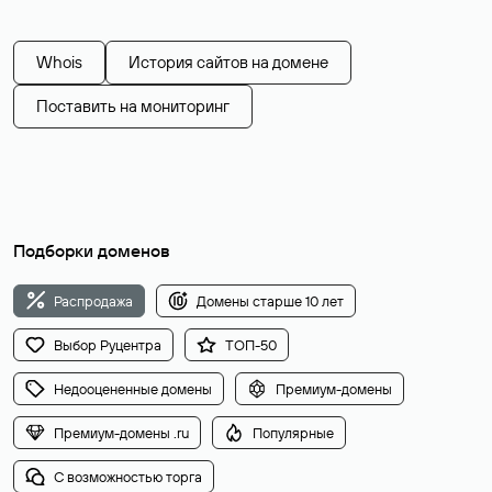
Whois
История сайтов на домене
Поставить на мониторинг
Подборки доменов
Распродажа
Домены старше 10 лет
Выбор Руцентра
ТОП-50
Недооцененные домены
Премиум-домены
Премиум-домены .ru
Популярные
С возможностью торга