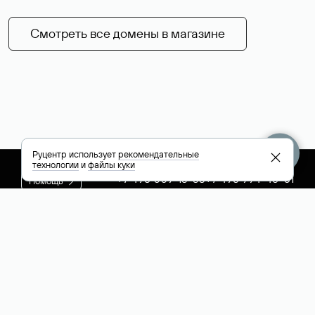
Смотреть все домены в магазине
Руцентр использует
рекомендательные
технологии
и
файлы куки
+7 495 009-13-33
+7 495 994-46-01
Помощь
Руцентр
Социальные сети
Полезное
О компании
Вконтакте
РБК: последние
Контакты
VK Видео
новости России и
Лицензии и
Телеграм
мира
свидетельства
Max
Каталог компаний