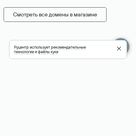
Смотреть все домены в магазине
Руцентр использует
рекомендательные
технологии
и
файлы куки
+7 495 009-13-33
+7 495 994-46-01
Помощь
Руцентр
Социальные сети
Полезное
О компании
Вконтакте
РБК: последние
Контакты
VK Видео
новости России и
Лицензии и
Телеграм
мира
свидетельства
Max
Каталог компаний