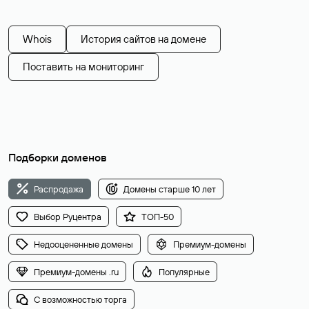
Whois
История сайтов на домене
Поставить на мониторинг
Подборки доменов
Распродажа
Домены старше 10 лет
Выбор Руцентра
ТОП-50
Недооцененные домены
Премиум-домены
Премиум-домены .ru
Популярные
С возможностью торга