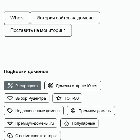
Whois
История сайтов на домене
Поставить на мониторинг
Подборки доменов
Распродажа
Домены старше 10 лет
Выбор Руцентра
ТОП-50
Недооцененные домены
Премиум-домены
Премиум-домены .ru
Популярные
С возможностью торга