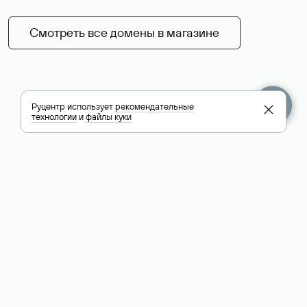
Смотреть все домены в магазине
Руцентр использует
рекомендательные
технологии
и
файлы куки
+7 495 009-13-33
+7 495 994-46-01
Помощь
Руцентр
Социальные сети
Полезное
О компании
Вконтакте
РБК: последние
Контакты
VK Видео
новости России и
Лицензии и
Телеграм
мира
свидетельства
Max
Каталог компаний