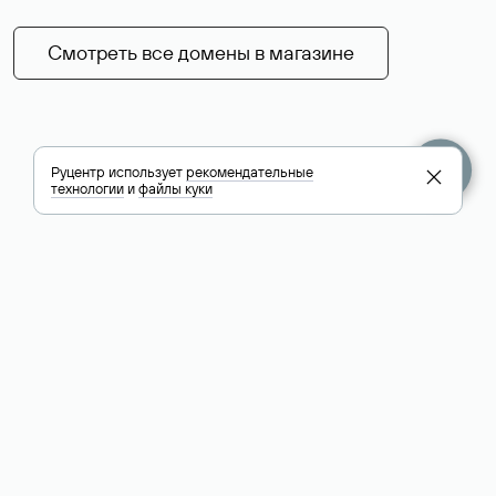
Смотреть все домены в магазине
Руцентр использует
рекомендательные
технологии
и
файлы куки
+7 495 009-13-33
+7 495 994-46-01
Помощь
Руцентр
Социальные сети
Полезное
О компании
Вконтакте
РБК: последние
Контакты
VK Видео
новости России и
Лицензии и
Телеграм
мира
свидетельства
Max
Каталог компаний