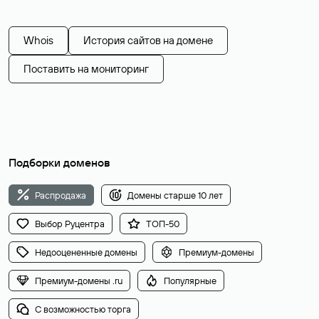
Whois
История сайтов на домене
Поставить на мониторинг
Подборки доменов
Распродажа
Домены старше 10 лет
Выбор Руцентра
ТОП-50
Недооцененные домены
Премиум-домены
Премиум-домены .ru
Популярные
С возможностью торга