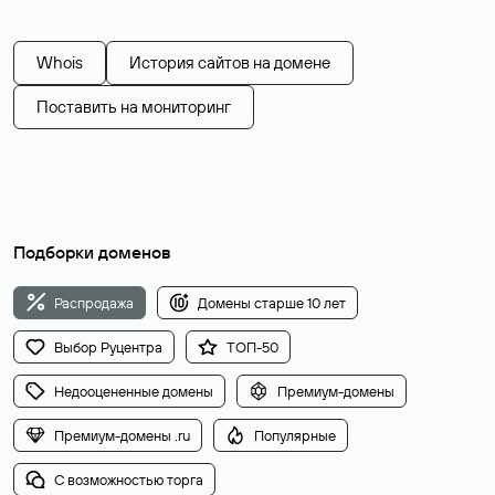
Whois
История сайтов на домене
Поставить на мониторинг
Подборки доменов
Распродажа
Домены старше 10 лет
Выбор Руцентра
ТОП-50
Недооцененные домены
Премиум-домены
Премиум-домены .ru
Популярные
С возможностью торга