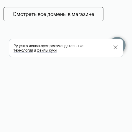
Смотреть все домены в магазине
Руцентр использует
рекомендательные
технологии
и
файлы куки
+7 495 009-13-33
+7 495 994-46-01
Помощь
Руцентр
Социальные сети
Полезное
О компании
Вконтакте
РБК: последние
Контакты
VK Видео
новости России и
Лицензии и
Телеграм
мира
свидетельства
Max
Каталог компаний