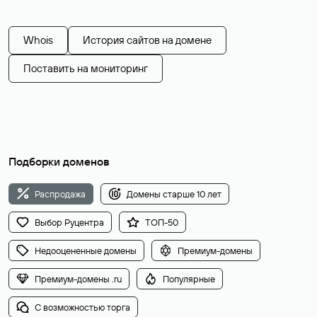
Whois
История сайтов на домене
Поставить на мониторинг
Подборки доменов
Распродажа
Домены старше 10 лет
Выбор Руцентра
ТОП-50
Недооцененные домены
Премиум-домены
Премиум-домены .ru
Популярные
С возможностью торга