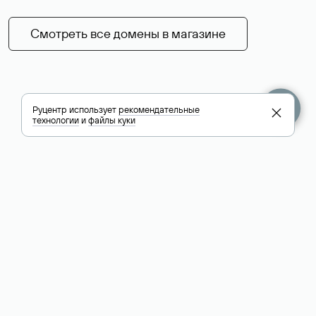
Смотреть все домены в магазине
Руцентр использует
рекомендательные
технологии
и
файлы куки
+7 495 009-13-33
+7 495 994-46-01
Помощь
Руцентр
Социальные сети
Полезное
О компании
Вконтакте
РБК: последние
Контакты
VK Видео
новости России и
Лицензии и
Телеграм
мира
свидетельства
Max
Каталог компаний