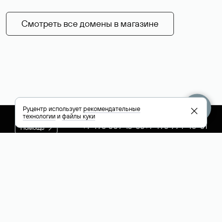
Смотреть все домены в магазине
Руцентр использует
рекомендательные
технологии
и
файлы куки
+7 495 009-13-33
+7 495 994-46-01
Помощь
Руцентр
Социальные сети
Полезное
О компании
Вконтакте
РБК: последние
Контакты
VK Видео
новости России и
Лицензии и
Телеграм
мира
свидетельства
Max
Каталог компаний