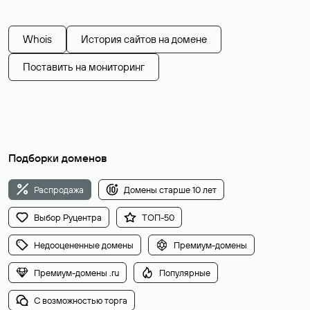
Whois
История сайтов на домене
Поставить на мониторинг
Подборки доменов
Распродажа
Домены старше 10 лет
Выбор Руцентра
ТОП-50
Недооцененные домены
Премиум-домены
Премиум-домены .ru
Популярные
С возможностью торга