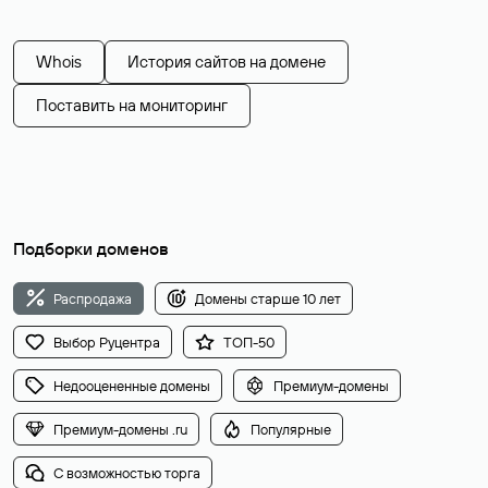
Whois
История сайтов на домене
Поставить на мониторинг
Подборки доменов
Распродажа
Домены старше 10 лет
Выбор Руцентра
ТОП-50
Недооцененные домены
Премиум-домены
Премиум-домены .ru
Популярные
С возможностью торга