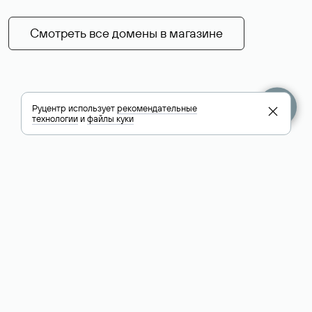
Смотреть все домены в магазине
Руцентр использует
рекомендательные
технологии
и
файлы куки
+7 495 009-13-33
+7 495 994-46-01
Помощь
Руцентр
Социальные сети
Полезное
О компании
Вконтакте
РБК: последние
Контакты
VK Видео
новости России и
Лицензии и
Телеграм
мира
свидетельства
Max
Каталог компаний