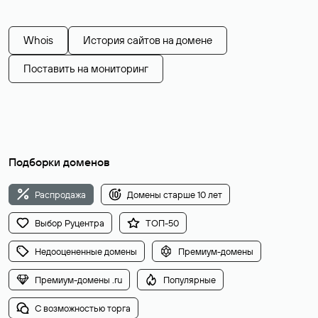
Whois
История сайтов на домене
Поставить на мониторинг
Подборки доменов
Распродажа
Домены старше 10 лет
Выбор Руцентра
ТОП-50
Недооцененные домены
Премиум-домены
Премиум-домены .ru
Популярные
С возможностью торга