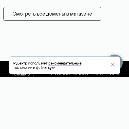
Смотреть все домены в магазине
Руцентр использует
рекомендательные
технологии
и
файлы куки
+7 495 009-13-33
+7 495 994-46-01
Помощь
Руцентр
Социальные сети
Полезное
О компании
Вконтакте
РБК: последние
Контакты
VK Видео
новости России и
Лицензии и
Телеграм
мира
свидетельства
Max
Каталог компаний