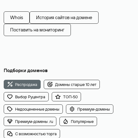
Whois
История сайтов на домене
Поставить на мониторинг
Подборки доменов
Распродажа
Домены старше 10 лет
Выбор Руцентра
ТОП-50
Недооцененные домены
Премиум-домены
Премиум-домены .ru
Популярные
С возможностью торга