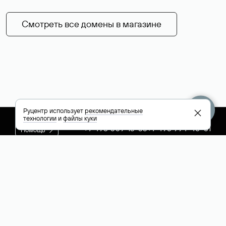
Смотреть все домены в магазине
Руцентр использует
рекомендательные
технологии
и
файлы куки
+7 495 009-13-33
+7 495 994-46-01
Помощь
Руцентр
Социальные сети
Полезное
О компании
Вконтакте
РБК: последние
Контакты
VK Видео
новости России и
Лицензии и
Телеграм
мира
свидетельства
Max
Каталог компаний