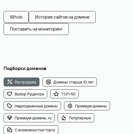
Whois
История сайтов на домене
Поставить на мониторинг
Подборки доменов
Распродажа
Домены старше 10 лет
Выбор Руцентра
ТОП-50
Недооцененные домены
Премиум-домены
Премиум-домены .ru
Популярные
С возможностью торга