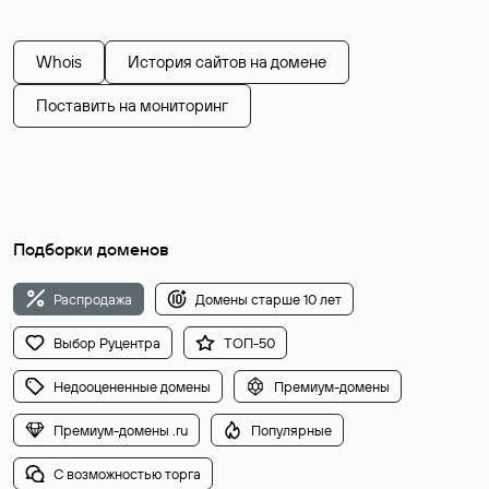
Whois
История сайтов на домене
Поставить на мониторинг
Подборки доменов
Распродажа
Домены старше 10 лет
Выбор Руцентра
ТОП-50
Недооцененные домены
Премиум-домены
Премиум-домены .ru
Популярные
С возможностью торга