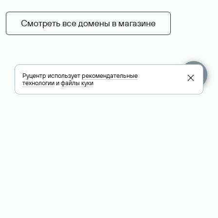
Смотреть все домены в магазине
Руцентр использует
рекомендательные
технологии
и
файлы куки
+7 495 009-13-33
+7 495 994-46-01
Помощь
Руцентр
Социальные сети
Полезное
О компании
Вконтакте
РБК: последние
Контакты
VK Видео
новости России и
Лицензии и
Телеграм
мира
свидетельства
Max
Каталог компаний