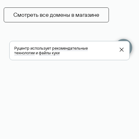
Смотреть все домены в магазине
Руцентр использует
рекомендательные
технологии
и
файлы куки
+7 495 009-13-33
+7 495 994-46-01
Помощь
Руцентр
Социальные сети
Полезное
О компании
Вконтакте
РБК: последние
Контакты
VK Видео
новости России и
Лицензии и
Телеграм
мира
свидетельства
Max
Каталог компаний