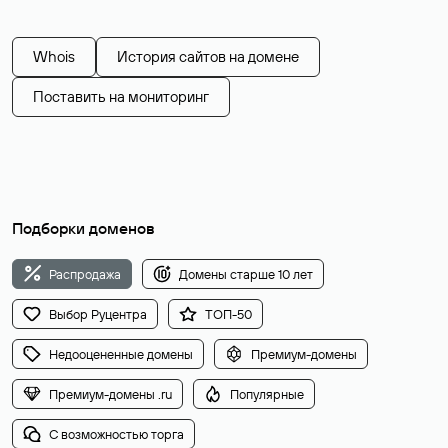
Whois
История сайтов на домене
Поставить на мониторинг
Подборки доменов
Распродажа
Домены старше 10 лет
Выбор Руцентра
ТОП-50
Недооцененные домены
Премиум-домены
Премиум-домены .ru
Популярные
С возможностью торга