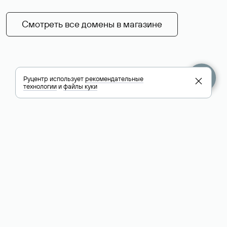
Смотреть все домены в магазине
Руцентр использует
рекомендательные
технологии
и
файлы куки
+7 495 009-13-33
+7 495 994-46-01
Помощь
Руцентр
Социальные сети
Полезное
О компании
Вконтакте
РБК: последние
Контакты
VK Видео
новости России и
Лицензии и
Телеграм
мира
свидетельства
Max
Каталог компаний