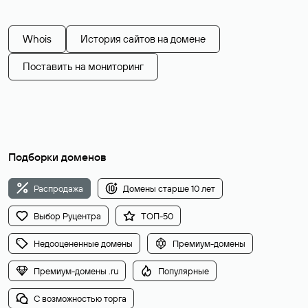
Whois
История сайтов на домене
Поставить на мониторинг
Подборки доменов
Распродажа
Домены старше 10 лет
Выбор Руцентра
ТОП-50
Недооцененные домены
Премиум-домены
Премиум-домены .ru
Популярные
С возможностью торга