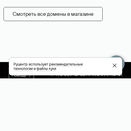
Смотреть все домены в магазине
Руцентр использует
рекомендательные
технологии
и
файлы куки
+7 495 009-13-33
+7 495 994-46-01
Помощь
Руцентр
Социальные сети
Полезное
О компании
Вконтакте
РБК: последние
Контакты
VK Видео
новости России и
Лицензии и
Телеграм
мира
свидетельства
Max
Каталог компаний