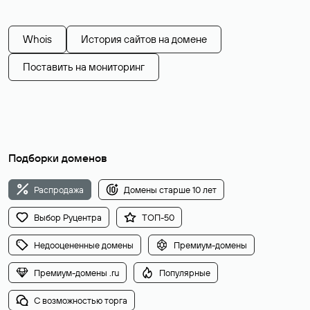
Whois
История сайтов на домене
Поставить на мониторинг
Подборки доменов
Распродажа
Домены старше 10 лет
Выбор Руцентра
ТОП-50
Недооцененные домены
Премиум-домены
Премиум-домены .ru
Популярные
С возможностью торга