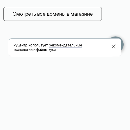
Смотреть все домены в магазине
Руцентр использует
рекомендательные
технологии
и
файлы куки
+7 495 009-13-33
+7 495 994-46-01
Помощь
Руцентр
Социальные сети
Полезное
О компании
Вконтакте
РБК: последние
Контакты
VK Видео
новости России и
Лицензии и
Телеграм
мира
свидетельства
Max
Каталог компаний