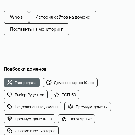
Whois
История сайтов на домене
Поставить на мониторинг
Подборки доменов
Распродажа
Домены старше 10 лет
Выбор Руцентра
ТОП-50
Недооцененные домены
Премиум-домены
Премиум-домены .ru
Популярные
С возможностью торга