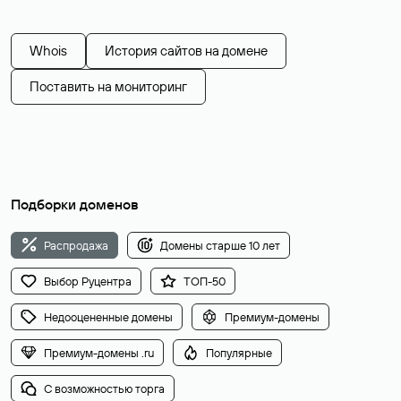
Whois
История сайтов на домене
Поставить на мониторинг
Подборки доменов
Распродажа
Домены старше 10 лет
Выбор Руцентра
ТОП-50
Недооцененные домены
Премиум-домены
Премиум-домены .ru
Популярные
С возможностью торга