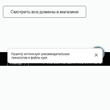
Смотреть все домены в магазине
Руцентр использует
рекомендательные
технологии
и
файлы куки
+7 495 009-13-33
+7 495 994-46-01
Помощь
Руцентр
Социальные сети
Полезное
О компании
Вконтакте
РБК: последние
Контакты
VK Видео
новости России и
Лицензии и
Телеграм
мира
свидетельства
Max
Каталог компаний