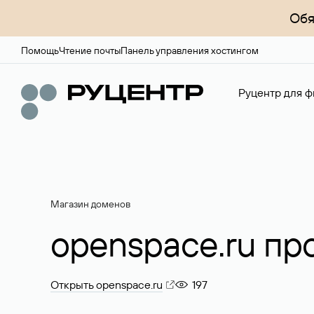
Обя
Помощь
Чтение почты
Панель управления хостингом
Руцентр для ф
Магазин доменов
openspace.ru пр
Открыть openspace.ru
197