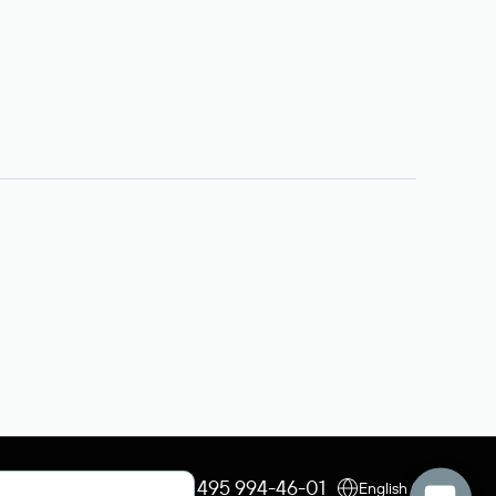
+7 495 009-13-33
+7 495 994-46-01
English (USD)