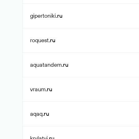
gipertoniki
.ru
roquest
.ru
aquatandem
.ru
vraum
.ru
aqaq
.ru
krylatyi
.ru