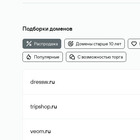
Подборки доменов
Распродажа
Домены старше 10 лет
Популярные
С возможностью торга
dressw
.ru
tripshop
.ru
veom
.ru