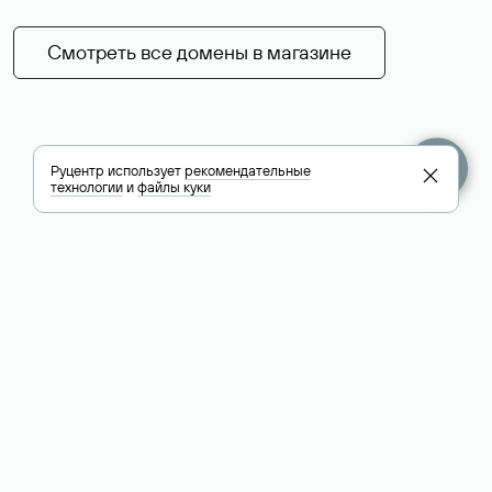
Смотреть все домены в магазине
Руцентр использует
рекомендательные
технологии
и
файлы куки
+7 495 009-13-33
+7 495 994-46-01
Помощь
Руцентр
Социальные сети
Полезное
О компании
Вконтакте
РБК: последние
Контакты
VK Видео
новости России и
Лицензии и
Телеграм
мира
свидетельства
Max
Каталог компаний