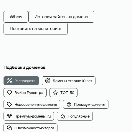
Whois
История сайтов на домене
Поставить на мониторинг
Подборки доменов
Распродажа
Домены старше 10 лет
Выбор Руцентра
ТОП-50
Недооцененные домены
Премиум-домены
Премиум-домены .ru
Популярные
С возможностью торга