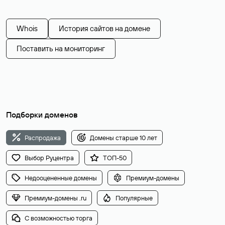
Whois
История сайтов на домене
Поставить на мониторинг
Подборки доменов
Распродажа
Домены старше 10 лет
Выбор Руцентра
ТОП-50
Недооцененные домены
Премиум-домены
Премиум-домены .ru
Популярные
С возможностью торга