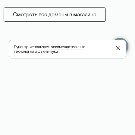
Смотреть все домены в магазине
Руцентр использует
рекомендательные
технологии
и
файлы куки
+7 495 009-13-33
+7 495 994-46-01
Помощь
Руцентр
Социальные сети
Полезное
О компании
Вконтакте
РБК: последние
Контакты
VK Видео
новости России и
Лицензии и
Телеграм
мира
свидетельства
Max
Каталог компаний